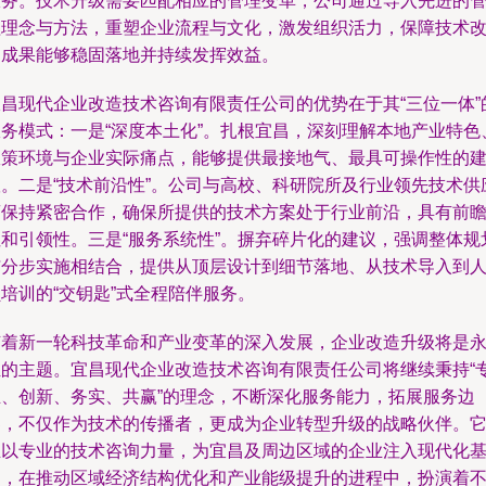
服务。技术升级需要匹配相应的管理变革，公司通过导入先进的
理理念与方法，重塑企业流程与文化，激发组织活力，保障技术
造成果能够稳固落地并持续发挥效益。
宜昌现代企业改造技术咨询有限责任公司的优势在于其“三位一体”
服务模式：一是“深度本土化”。扎根宜昌，深刻理解本地产业特色
政策环境与企业实际痛点，能够提供最接地气、最具可操作性的
议。二是“技术前沿性”。公司与高校、科研院所及行业领先技术供
商保持紧密合作，确保所提供的技术方案处于行业前沿，具有前
性和引领性。三是“服务系统性”。摒弃碎片化的建议，强调整体规
与分步实施相结合，提供从顶层设计到细节落地、从技术导入到
培训的“交钥匙”式全程陪伴服务。
随着新一轮科技革命和产业变革的深入发展，企业改造升级将是
恒的主题。宜昌现代企业改造技术咨询有限责任公司将继续秉持“
业、创新、务实、共赢”的理念，不断深化服务能力，拓展服务边
界，不仅作为技术的传播者，更成为企业转型升级的战略伙伴。
正以专业的技术咨询力量，为宜昌及周边区域的企业注入现代化
因，在推动区域经济结构优化和产业能级提升的进程中，扮演着