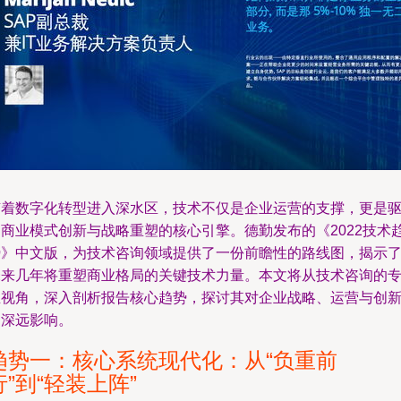
随着数字化转型进入深水区，技术不仅是企业运营的支撑，更是
动商业模式创新与战略重塑的核心引擎。德勤发布的《2022技术
势》中文版，为技术咨询领域提供了一份前瞻性的路线图，揭示
未来几年将重塑商业格局的关键技术力量。本文将从技术咨询的
业视角，深入剖析报告核心趋势，探讨其对企业战略、运营与创
的深远影响。
趋势一：核心系统现代化：从“负重前
行”到“轻装上阵”