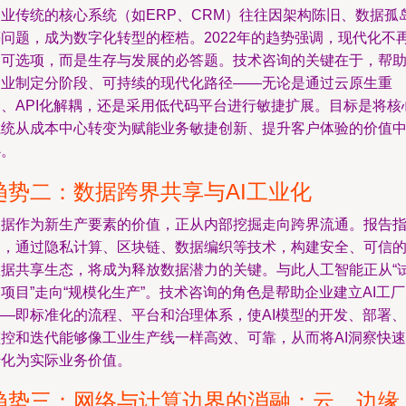
企业传统的核心系统（如ERP、CRM）往往因架构陈旧、数据孤
等问题，成为数字化转型的桎梏。2022年的趋势强调，现代化不
是可选项，而是生存与发展的必答题。技术咨询的关键在于，帮
企业制定分阶段、可持续的现代化路径——无论是通过云原生重
构、API化解耦，还是采用低代码平台进行敏捷扩展。目标是将核
系统从成本中心转变为赋能业务敏捷创新、提升客户体验的价值
心。
趋势二：数据跨界共享与AI工业化
数据作为新生产要素的价值，正从内部挖掘走向跨界流通。报告
出，通过隐私计算、区块链、数据编织等技术，构建安全、可信
数据共享生态，将成为释放数据潜力的关键。与此人工智能正从“
项目”走向“规模化生产”。技术咨询的角色是帮助企业建立AI工厂
——即标准化的流程、平台和治理体系，使AI模型的开发、部署、
监控和迭代能够像工业生产线一样高效、可靠，从而将AI洞察快速
转化为实际业务价值。
趋势三：网络与计算边界的消融：云、边缘