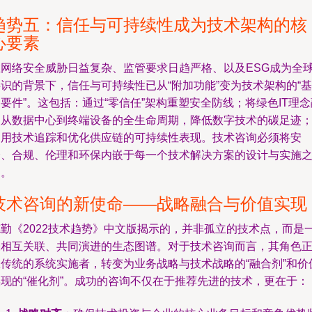
趋势五：信任与可持续性成为技术架构的核
心要素
在网络安全威胁日益复杂、监管要求日趋严格、以及ESG成为全
识的背景下，信任与可持续性已从“附加功能”变为技术架构的“基
要件”。这包括：通过“零信任”架构重塑安全防线；将绿色IT理念
入从数据中心到终端设备的全生命周期，降低数字技术的碳足迹
利用技术追踪和优化供应链的可持续性表现。技术咨询必须将安
全、合规、伦理和环保内嵌于每一个技术解决方案的设计与实施
中。
技术咨询的新使命——战略融合与价值实现
德勤《2022技术趋势》中文版揭示的，并非孤立的技术点，而是
张相互关联、共同演进的生态图谱。对于技术咨询而言，其角色
从传统的系统实施者，转变为业务战略与技术战略的“融合剂”和价
实现的“催化剂”。成功的咨询不仅在于推荐先进的技术，更在于：