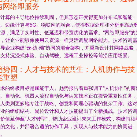
与网络即服务
云计算的主导地位持续巩固，但其形态正变得更加分布式和智能
化。边缘计算与5G、物联网的融合，使得数据处理和分析更靠近
据源，满足了实时性、低延迟和带宽优化的需求。“网络即服务”的
起，让企业能够像使用云资源一样灵活调配网络能力。技术咨询
导企业构建“云-边-端”协同的混合架构，并重新设计其网络战略
以支持沉浸式体验、自动驾驶、远程工业操控等前沿应用场景。
趋势四：人才与技术的共生：人机协作与技
能重塑
技术的终极目标是赋能于人。趋势报告着重强调了“人机协作”的新
式。自动化、机器人流程自动化与认知技术正在接管重复性任务
而人类则更多地专注于战略、创意和同理心驱动的复杂工作。这
企业的组织结构、岗位设计和人才技能提出了全新挑战。技术咨
的价值延伸至“人才转型”，帮助企业设计未来工作模式，构建持续
习的文化，并部署合适的协作工具，实现人与技术能力的协同进
化。